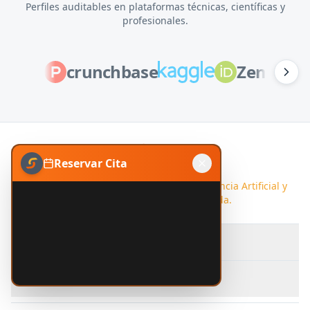
Perfiles auditables en plataformas técnicas, científicas y
profesionales.
crunchbase
Zenodo
Reservar Cita
Potenciando el futuro con APIs de Inteligencia Artificial y
desarrollo de software a medida.
POLÍTICAS
Términos de Servicio
Política de Privacidad
ENLACES RÁPIDOS
Política de Cookies
Política de Pagos
APIs y Precios
Documentación